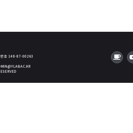
호 148-87-00263
ADMIN@YLABAC.KR
RESERVED