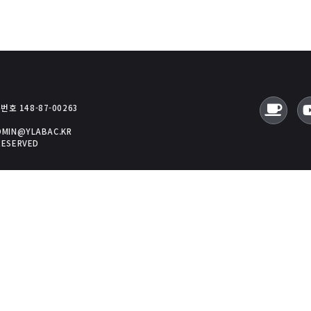
호 148-87-00263
ADMIN@YLABAC.KR
RESERVED