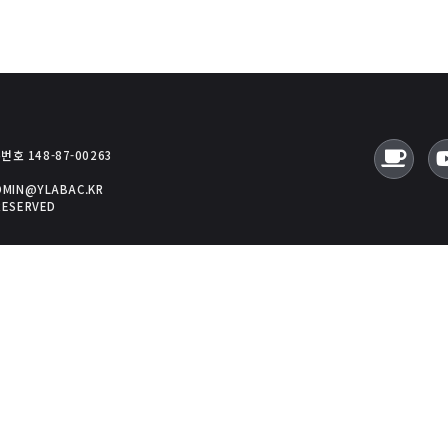
호 148-87-00263
ADMIN@YLABAC.KR
RESERVED