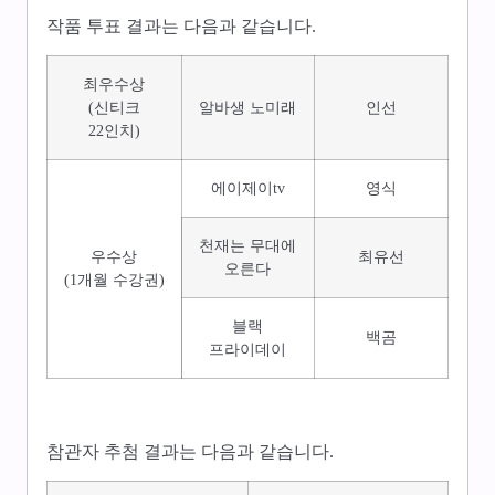
작품 투표 결과는 다음과 같습니다.
최우수상
(신티크
알바생 노미래
인선
22인치)
에이제이tv
영식
천재는 무대에
우수상
최유선
오른다
(1개월 수강권)
블랙
백곰
프라이데이
참관자 추첨 결과는 다음과 같습니다.