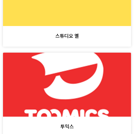
스튜디오 옐
투믹스